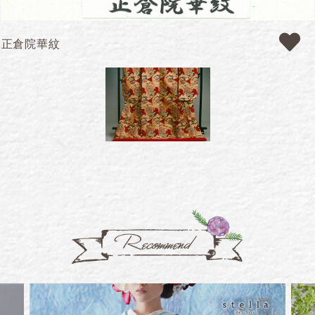
正倉院華紋